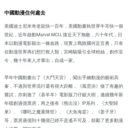
中國動漫住何處去
美國迪士尼米奇老鼠快一百年，美國動畫執世界牛耳快一個
世紀，近年啟動Marvel MCU, 接近天下無敵，六十年代，日
本以動漫電影殺出一條血路，現實上戰敗國何足言勇，只有
在動漫世界再幻想打救人類，宮崎駿吸引全球粉絲，創作至
今，幾十年來人才輩出，自成一家。
早年中國動畫出了《大鬥天宮》，闖出手繪動漫的藝術高
峯，不過與世界流行還有很大距離，《風雲決》做了有趣的
嘗試，亦刺激了《喜羊羊》電影版刀仔鋸大樹，連續幾年新
年檔創過億票房，再之後有《熊出沒》IP系列，《大聖歸
來》、《哪吒之魔童降世》、《大魚海棠》、《姜子牙》
等，票房過億到十幾億已經不是遙不可及，鼓勵了更多動漫