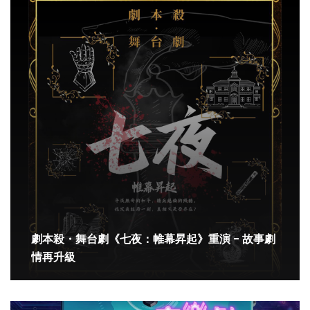
劇本殺・舞台劇《七夜：帷幕昇起》重演 - 故事劇
情再升級