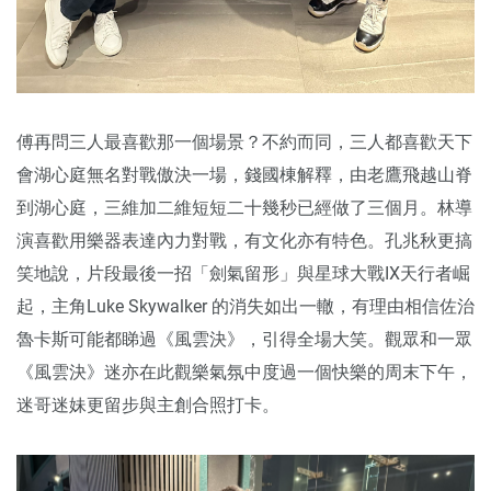
傅再問三人最喜歡那一個場景？不約而同，三人都喜歡天下
會湖心庭無名對戰傲決一場，錢國棟解釋，由老鷹飛越山脊
到湖心庭，三維加二維短短二十幾秒已經做了三個月。林導
演喜歡用樂器表達內力對戰，有文化亦有特色。孔兆秋更搞
笑地說，片段最後一招「劍氣留形」與星球大戰IX天行者崛
起，主角Luke Skywalker 的消失如出一轍，有理由相信佐治
魯卡斯可能都睇過《風雲決》，引得全場大笑。觀眾和一眾
《風雲決》迷亦在此觀樂氣氛中度過一個快樂的周末下午，
迷哥迷妹更留步與主創合照打卡。