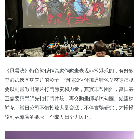
《風雲決》特色就係作為動作動畫表現非常港式的，有好多
香港武俠同功夫片的影子。傅問如何發揮這特色？林導演說
要以動畫做出港片打鬥節奏和力量，其實非常困難，當日甚
至需要請武師先拍打鬥片段，再交動畫師參照勾圖。錢國棟
補充，當日公司不惜投放大量資源，不停實驗研究，才慢慢
達到林導演的要求，全隊人員全力以赴。