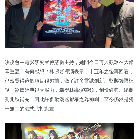
映後會由電影研究者傅慧儀主持，她問今日再與觀眾在大銀
幕重溫，有何感想？林超賢導演表示，十五年之後再回看，
仍然覺得這個項目很超前，做了許多嘗試創新。監製錢國棟
說，改篇經典很大壓力，幸得林導演帶領，創造經典。編劇
孔兆秋補充，因此許多動漫迷都稱之為神劇，至今仍然是獨
一無二的港式武打動畫。