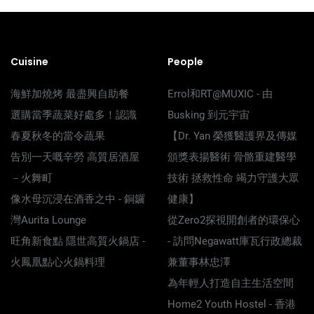
Cuisine
People
海鮮加燒烤 最盡興自助餐
Errol和RT@MUXIC - 由
選購當季蔬菜好處多！認識
Busking 到元宇宙
春夏秋冬的當令蔬果
【Dr. Yan 榮獲醫護界及傳媒
告別一天嘅辛勞 高質居酒屋
頒獎表揚醫術 骨骼重建醫學
－火舞町
技術 拯救性命 竭力守護大眾
像水母沉浸在酒香之中 - 銅鑼
健康】
灣Aurita Lounge
從Zero2探視開創者的環保心
旺角新食點 隱世高質火鍋店 -
- 訪問Negawatt庫瓦行政總裁
火鳳凰點心火鍋料理
兼董事林忠澤
為年輕人打造自主生活空間
Home2 Youth Hostel - 香港