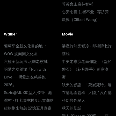
菁英會主席林智彬
心安念穩 仁者不憂 - 專訪黃
廣興（Gilbert Wong）
Walker
Movie
葡萄牙全新文化目的地 ：
港產片熱完變冷 - 邱禮濤七片
WOW 波爾圖文化區
稱雄
六種全新玩法 玩轉老檳城
中美老導演老而彌堅 - 《堅如
明愛之友舉辦「Run with
磐石》《花月殺手》新意澎
Love——明愛之友慈善跑
湃
2026」
秋天的影話 - 「死屍死時」還
Suzie@MUXIC型人掃街牛池
在講地產霸權 - 大陸片反而講
灣村 - 打卡城中村食玩買潮點
科幻與外星人
紐約別來無恙 記憶五月喜慶
秋天的影話
罪人 (Sinners, 2025) —— 藍