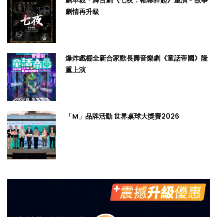
劇本殺・舞台劇《七夜：帷幕昇起》重演 - 故事
劇情再升級
爆炸戲棚全新合家歡長壽音樂劇《童話帝國》隆
重上演
「M」品牌活動 世界桌球大獎賽2026