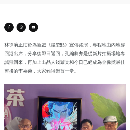
林導演正忙於為新戲《爆裂點》宣傳路演，專程地由內地趕
回港出席，分享後即日返回，孔編劇亦是從新片拍攝場地專
誠飛回來，再加上出品人錢耀棠和今日已經成為金像奬最佳
剪接的李嘉榮，大家難得聚首一堂。