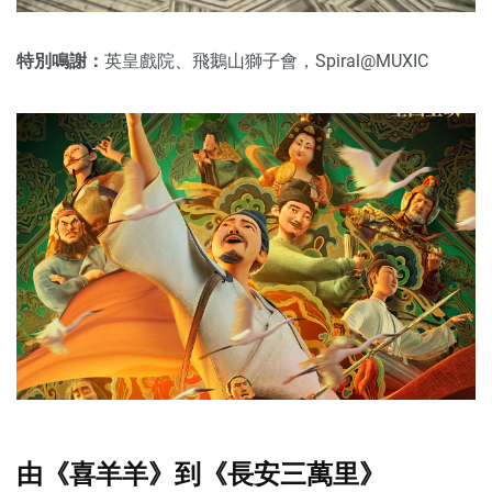
特別鳴謝：
英皇戲院、飛鵝山獅子會，Spiral@MUXIC
由《喜羊羊》到《長安三萬里》