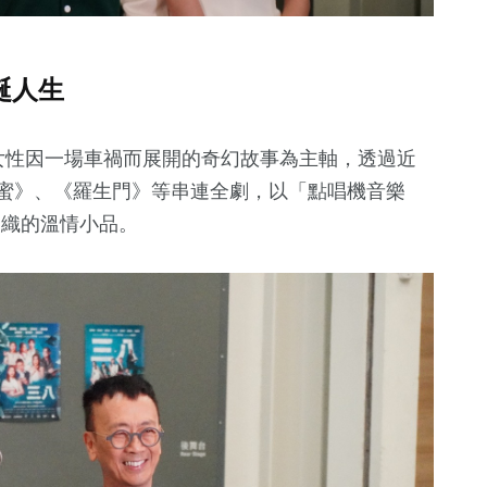
誕人生
三位女性因一場車禍而展開的奇幻故事為主軸，透過近
蜜蜜》、《羅生門》等串連全劇，以「點唱機音樂
笑淚交織的溫情小品。