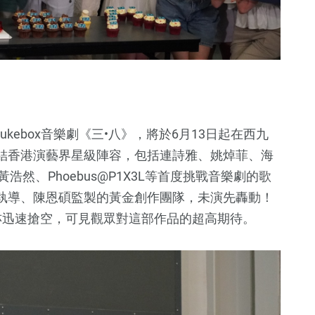
kebox音樂劇《三•八》，將於6月13日起在西九
結香港演藝界星級陣容，包括連詩雅、姚焯菲、海
OR、黃浩然、Phoebus@P1X3L等首度挑戰音樂劇的歌
執導、陳恩碩監製的黃金創作團隊，未演先轟動！
6
+
55
+
60
+
亦迅速搶空，可見觀眾對這部作品的超高期待。
Cover
最新消息
熱門資訊