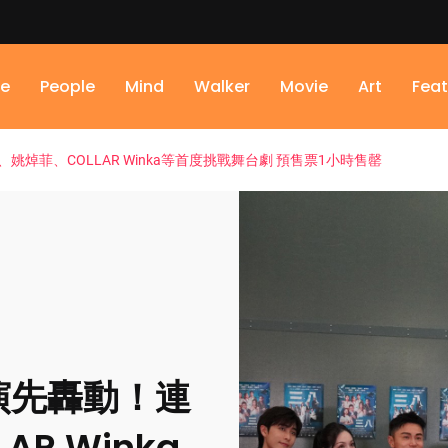
ne
People
Mind
Walker
Movie
Art
Feat
焯菲、COLLAR Winka等首度挑戰舞台劇 預售票1小時售罄
演先轟動！連
R Winka