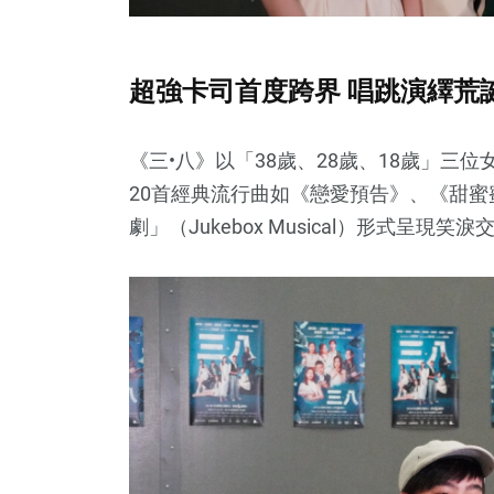
超強卡司首度跨界 唱跳演繹荒
《三•八》以「38歲、28歲、18歲」
20首經典流行曲如《戀愛預告》、《甜
劇」（Jukebox Musical）形式呈現