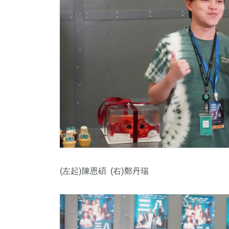
(左起)陳恩碩 (右)鄭丹瑞