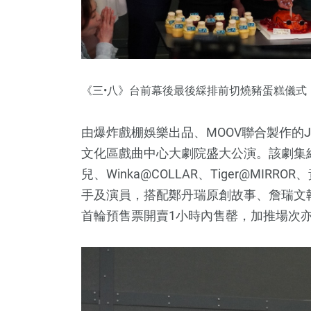
《三•八》台前幕後最後綵排前切燒豬蛋糕儀式
由爆炸戲棚娛樂出品、MOOV聯合製作的Ju
文化區戲曲中心大劇院盛大公演。該劇集
兒、Winka@COLLAR、Tiger@MIRR
手及演員，搭配鄭丹瑞原創故事、詹瑞文
5
+
60
+
6
+
首輪預售票開賣1小時內售罄，加推場次
消息
熱門資訊
Art