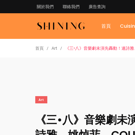
關於我們
聯絡我們
廣告查詢
首頁
Cuisi
首頁
Art
《三•八》音樂劇未演先轟動！連詩雅、姚
Art
《三•八》音樂劇未
詩雅、姚焯菲、COLLA