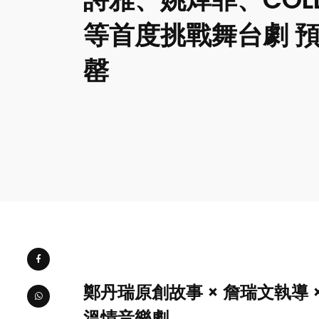
等首度挑戰舞台劇 預
罄
鄭丹瑞原創故事 × 詹瑞文執導
溫情音樂劇