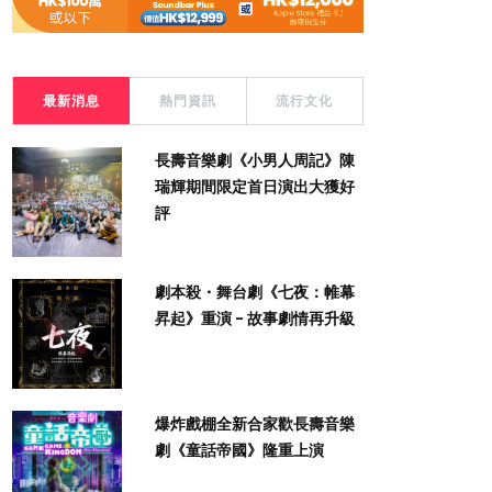
最新消息
熱門資訊
流行文化
長壽音樂劇《小男人周記》陳
瑞輝期間限定首日演出大獲好
評
劇本殺・舞台劇《七夜：帷幕
昇起》重演 - 故事劇情再升級
爆炸戲棚全新合家歡長壽音樂
劇《童話帝國》隆重上演