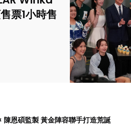
售票1小時售
 × 陳恩碩監製 黃金陣容聯手打造荒誕