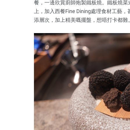
餐，一邊欣賞廚師炮製鐵板燒。鐵板燒菜式
上，加入西餐Fine Dining處理食材
添層次，加上精美嘅擺盤，想唔打卡都難
55
+
最新消息