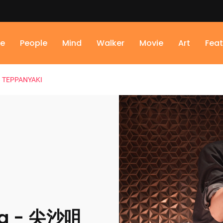
ne
People
Mind
Walker
Movie
Art
Feat
8 TEPPANYAKI
ng - 尖沙咀