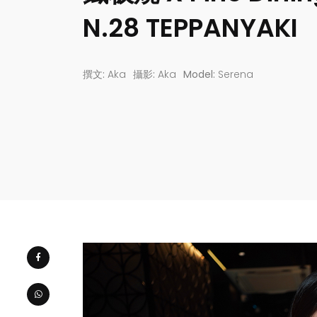
N.28 TEPPANYAKI
撰文:
Aka
攝影:
Aka
Model:
Serena