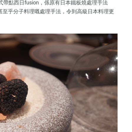
帶點西日fusion，係原有日本鐵板燒處理手法
工藝，甚至乎分子料理嘅處理手法，令到高級日本料理更
。
60
+
6
+
6
+
熱門資訊
Art
Cover