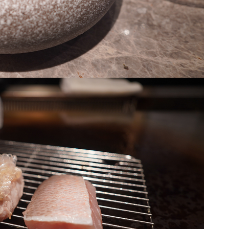
28
+
3
+
Cuisine